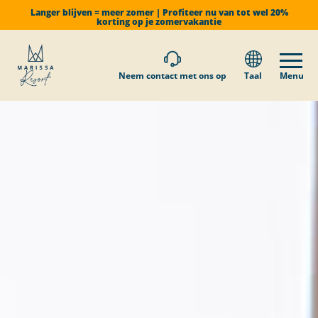
Langer blijven = meer zomer | Profiteer nu van tot wel 20%
korting op je zomervakantie
Neem contact met ons op
Taal
Menu