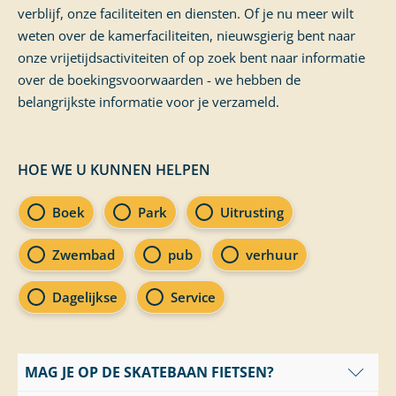
verblijf, onze faciliteiten en diensten. Of je nu meer wilt
weten over de kamerfaciliteiten, nieuwsgierig bent naar
onze vrijetijdsactiviteiten of op zoek bent naar informatie
over de boekingsvoorwaarden - we hebben de
belangrijkste informatie voor je verzameld.
HOE WE U KUNNEN HELPEN
FAQ categorieën
Boek
Park
Uitrusting
Zwembad
pub
verhuur
Dagelijkse
Service
MAG JE OP DE SKATEBAAN FIETSEN?