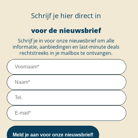
Boekingsperiode tot 90 nachten:
Tot 7 dagen voor aankomst: 50% aanbetaling, restant tot
Schrijf je hier direct in
7 dagen voor aankomst
6-0 dagen voor aankomst: 100% direct na boeking
voor de nieuwsbrief
Boekingsperiode vanaf 91 nachten:
Schrijf je in voor onze nieuwsbrief om alle
Tot 7 dagen voor aankomst: 50% aanbetaling
informatie, aanbiedingen en last-minute deals
rechtstreeks in je mailbox te ontvangen.
Je kunt vooraf betalen met een bankoverschrijving,
creditcard of paypal.
Bankgegevens:
Volksbank Dammer Berge - IBAN: DE82 2806 1679 0019
1353 00 - BIC: GENODEF1DAM
Meld je aan voor onze nieuwsbrief!