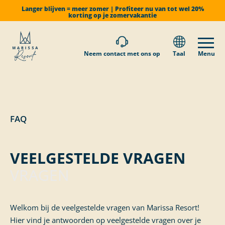
Langer blijven = meer zomer | Profiteer nu van tot wel 20%
korting op je zomervakantie
Neem contact met ons op
Taal
Menu
FAQ
VEELGESTELDE VRAGEN
VRAGEN
Welkom bij de veelgestelde vragen van Marissa Resort!
Hier vind je antwoorden op veelgestelde vragen over je