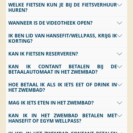
WELKE FIETSEN KUN JE BIJ DE FIETSVERHUUR
Nee, je kunt hiervoor gerust een step bij ons huren.
HUREN?
WANNEER IS DE VIDEOTHEEK OPEN?
Wij verhuren e-bikes, gewone fietsen en mountainbikes.
Daarnaast hebben we ook steps in ons assortiment.
IK BEN LID VAN HANSEFIT/WELLPASS, KRIJG IK
Dagelijks van 10.00 tot 18.00 uur in de periode van
KORTING?
maart tot en met oktober.
KAN IK FIETSEN RESERVEREN?
Ja, maar alleen voor de watersportartikelen die te huur
zijn.
KAN IK CONTANT BETALEN BIJ DE
Ja, maar alleen vanaf 10 personen.
BETAALAUTOMAAT IN HET ZWEMBAD?
HOE BETAAL IK ALS IK IETS EET OF DRINK IN
De
betaalautomaat in het zwembad
accepteert
HET ZWEMBAD?
contant geld en betaalkaarten
.
De
betaalautomaat in de spa-ruimte
accepteert
MAG IK IETS ETEN IN HET ZWEMBAD?
Je kunt je consumpties heel gemakkelijk betalen bij onze
alleen betaalkaarten
.
betaalautomaten
voordat je het zwembad verlaat
.
KAN IK IN HET ZWEMBAD BETALEN MET
Ja, bij ons is er een
kiosk
waar je op elk moment
snacks
Deze staan zowel
in het zwembad
als
in de spa
.
HANSEFIT OF EGYM WELLPASS?
en drankjes
kunt kopen.
In
het weekend
en tijdens de
schoolvakanties