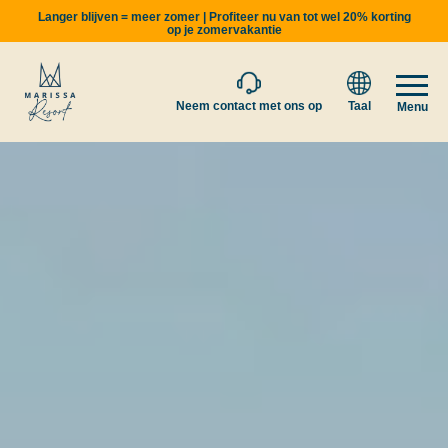
Langer blijven = meer zomer | Profiteer nu van tot wel 20% korting
op je zomervakantie
Neem contact met ons op
Taal
Menu