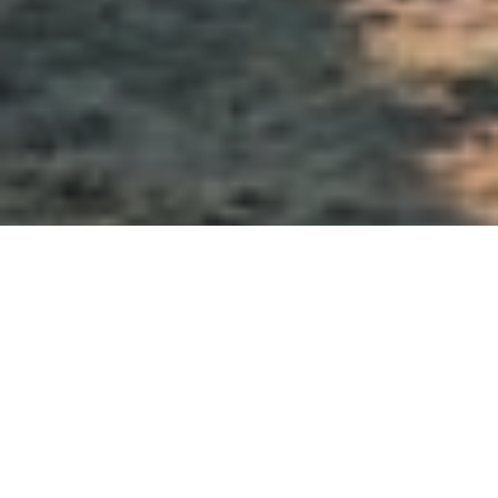
Droom je van een ontspannen vakantie direct aan het
water? Het Marissa Resort aan het Dümmer Meer biedt je