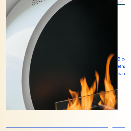
Bio-
ethano
haard