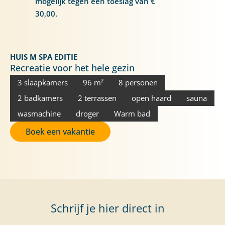
mogelijk tegen een toeslag van €
30,00.
HUIS M SPA EDITIE
Recreatie voor het hele gezin
3 slaapkamers
96 m²
8 personen
2 badkamers
2 terrassen
open haard
sauna
wasmachine
droger
Warm bad
Boek een vakantie
Schrijf je hier direct in