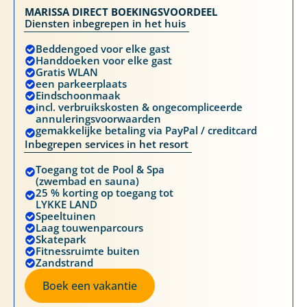
MARISSA DIRECT BOEKINGSVOORDEEL
Diensten inbegrepen in het huis
Beddengoed voor elke gast
Handdoeken voor elke gast
Gratis WLAN
een parkeerplaats
Eindschoonmaak
incl. verbruikskosten & ongecompliceerde
annuleringsvoorwaarden
gemakkelijke betaling via PayPal / creditcard
Inbegrepen services in het resort
Toegang tot de Pool & Spa
(zwembad en sauna)
25 % korting op toegang tot
LYKKE LAND
Speeltuinen
Laag touwenparcours
Skatepark
Fitnessruimte buiten
Zandstrand
Boek een vakantie