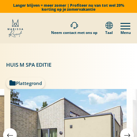
Langer blijven = meer zomer | Profiteer nu van tot wel 20%
korting op je zomervakantie
Neem contact met ons op
Taal
Menu
HUIS M SPA EDITIE
Plattegrond