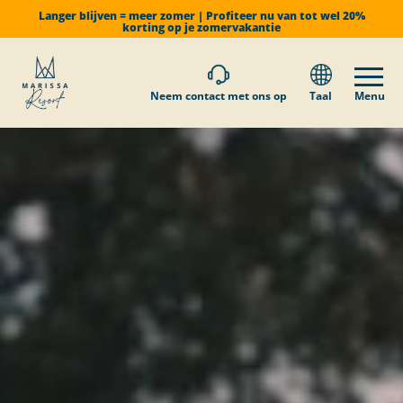
Langer blijven = meer zomer | Profiteer nu van tot wel 20%
korting op je zomervakantie
Neem contact met ons op
Taal
Menu