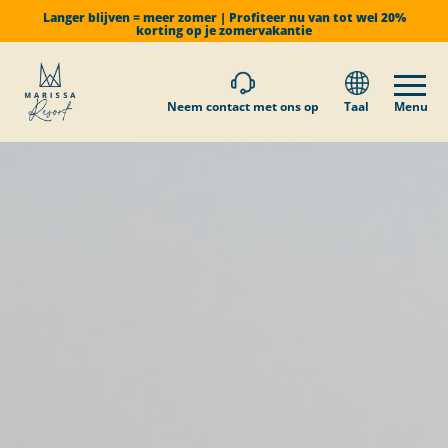
Langer blijven = meer zomer | Profiteer nu van tot wel 20%
korting op je zomervakantie
Neem contact met ons op
Taal
Menu