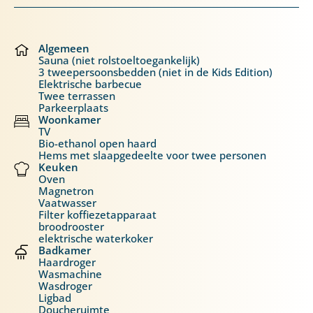
Algemeen
Sauna (niet rolstoeltoegankelijk)
3 tweepersoonsbedden (niet in de Kids Edition)
Elektrische barbecue
Twee terrassen
Parkeerplaats
Woonkamer
TV
Bio-ethanol open haard
Hems met slaapgedeelte voor twee personen
Keuken
Oven
Magnetron
Vaatwasser
Filter koffiezetapparaat
broodrooster
elektrische waterkoker
Badkamer
Haardroger
Wasmachine
Wasdroger
Ligbad
Doucheruimte