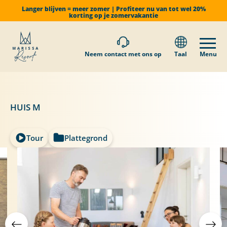
Langer blijven = meer zomer | Profiteer nu van tot wel 20%
korting op je zomervakantie
Neem contact met ons op
Taal
Menu
HUIS M
Tour
Plattegrond