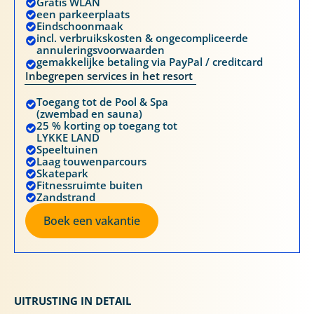
Gratis WLAN
een parkeerplaats
Eindschoonmaak
incl. verbruikskosten & ongecompliceerde
annuleringsvoorwaarden
gemakkelijke betaling via PayPal / creditcard
Inbegrepen services in het resort
Toegang tot de Pool & Spa
(zwembad en sauna)
25 % korting op toegang tot
LYKKE LAND
Speeltuinen
Laag touwenparcours
Skatepark
Fitnessruimte buiten
Zandstrand
Boek een vakantie
UITRUSTING IN DETAIL