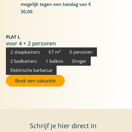
mogelijk tegen een toeslag van €
30,00.
PLAT L
voor 4 + 2 personen
2 slaapkamers
67 m²
6 personen
2 badkamers
1 balkon
Droger
Elektrische barbecue
Boek een vakantie
Schrijf je hier direct in