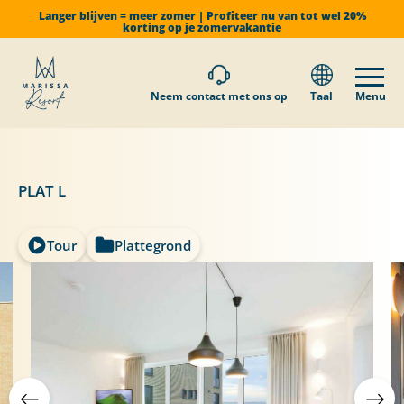
Langer blijven = meer zomer | Profiteer nu van tot wel 20%
korting op je zomervakantie
Neem contact met ons op
Taal
Menu
PLAT L
Tour
Plattegrond