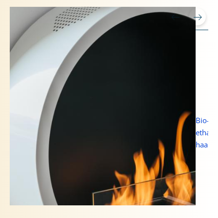
HOOGTEPUNTEN
Bio-
ethano
haard