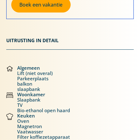
Boek een vakantie
UITRUSTING IN DETAIL
Algemeen
Lift (niet overal)
Parkeerplaats
balkon
slaapbank
Woonkamer
Slaapbank
TV
Bio-ethanol open haard
Keuken
Oven
Magnetron
Vaatwasser
Filter koffiezetapparaat