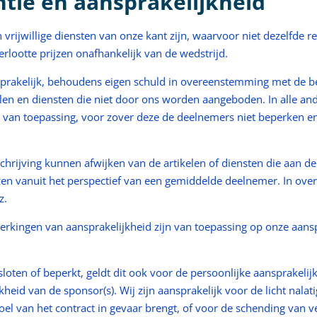
ntie en aansprakelijkheid
 vrijwillige diensten van onze kant zijn, waarvoor niet dezelfde re
rlootte prijzen onafhankelijk van de wedstrijd.
nsprakelijk, behoudens eigen schuld in overeenstemming met de be
n en diensten die niet door ons worden aangeboden. In alle and
en van toepassing, voor zover deze de deelnemers niet beperken
eschrijving kunnen afwijken van de artikelen of diensten die aan 
ijzen vanuit het perspectief van een gemiddelde deelnemer. In o
z.
perkingen van aansprakelijkheid zijn van toepassing op onze aans
esloten of beperkt, geldt dit ook voor de persoonlijke aansprake
eid van de sponsor(s). Wij zijn aansprakelijk voor de licht nalati
el van het contract in gevaar brengt, of voor de schending van v