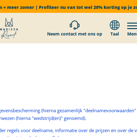
n = meer zomer | Profiteer nu van tot wel 20% korting op je
Neem contact met ons op
Taal
Men
ame en informatie over gegeve
evensbescherming (hierna gezamenlijk "deelnamevoorwaarden" 
rwezen (hierna "wedstrijd(en)" genoemd).
r regels voor deelname, informatie over de prijzen en over de