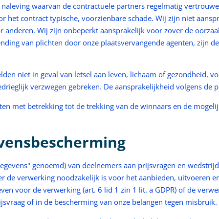
 naleving waarvan de contractuele partners regelmatig vertrouwen
or het contract typische, voorzienbare schade. Wij zijn niet aanspr
anderen. Wij zijn onbeperkt aansprakelijk voor zover de oorzaa
schending van plichten door onze plaatsvervangende agenten, zij
en niet in geval van letsel aan leven, lichaam of gezondheid, v
edrieglijk verzwegen gebreken. De aansprakelijkheid volgens de p
sloten met betrekking tot de trekking van de winnaars en de mogel
evensbescherming
gegevens" genoemd) van deelnemers aan prijsvragen en wedstrijd
de verwerking noodzakelijk is voor het aanbieden, uitvoeren en afh
voor de verwerking (art. 6 lid 1 zin 1 lit. a GDPR) of de verwerki
rijsvraag of in de bescherming van onze belangen tegen misbruik.