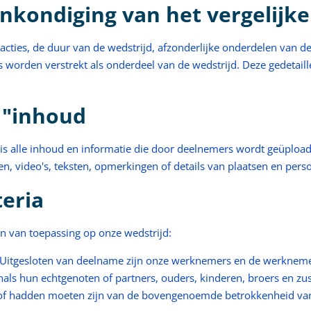
aankondiging van het vergelij
cties, de duur van de wedstrijd, afzonderlijke onderdelen van d
s worden verstrekt als onderdeel van de wedstrijd. Deze gedetai
m "inhoud
s alle inhoud en informatie die door deelnemers wordt geüploa
gen, video's, teksten, opmerkingen of details van plaatsen en pers
teria
n van toepassing op onze wedstrijd:
 Uitgesloten van deelname zijn onze werknemers en de werknemer
enals hun echtgenoten of partners, ouders, kinderen, broers en z
of hadden moeten zijn van de bovengenoemde betrokkenheid van