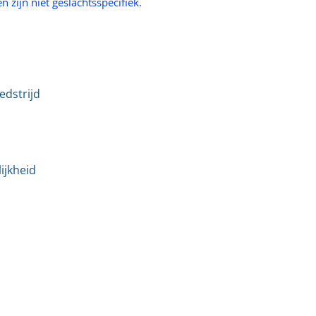
 zijn niet geslachtsspecifiek.
edstrijd
ijkheid