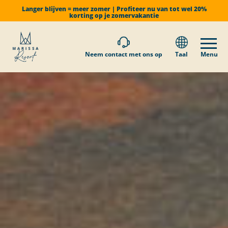
Langer blijven = meer zomer | Profiteer nu van tot wel 20%
korting op je zomervakantie
Neem contact met ons op
Taal
Menu