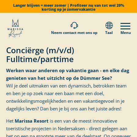
Langer blijven = meer zomer | Profiteer nu van tot wel 20%
korting op je zomervakantie
Neem contact met ons op
Taal
Menu
Conciërge (m/v/d)
Fulltime/parttime
Werken waar anderen op vakantie gaan - en elke dag
genieten van het uitzicht op de Dümmer See?
Wil je deel uitmaken van een dynamisch, betrokken team
en ben je op zoek naar een baan met een doel,
ontwikkelingsmogelijkheden en een vakantiegevoel in je
dagelijks leven? Dan ben je bij ons aan het juiste adres!
Het
Marissa Resort
is een van de meest innovatieve
toeristische projecten in Nedersaksen - direct gelegen aan
het op een na grootste meer van de deelstaat. Op ongeveer