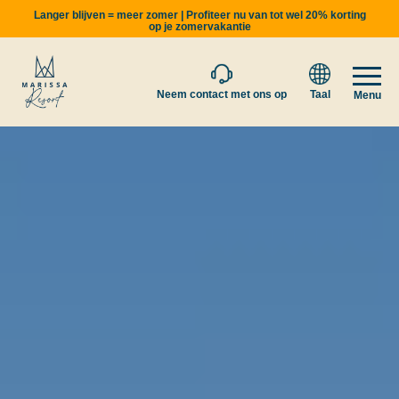
Langer blijven = meer zomer | Profiteer nu van tot wel 20% korting
op je zomervakantie
Neem contact met ons op
Taal
Menu