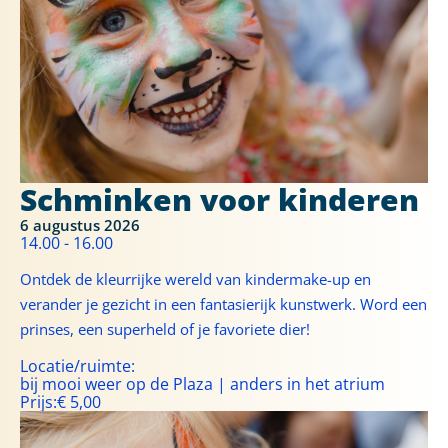
Schminken voor kinderen
6 augustus 2026
14.00 - 16.00
Ontdek de kleurrijke wereld van kindermake-up en
verander je gezicht in een fantasierijk kunstwerk. Word een
prinses, een superheld of je favoriete dier!
Locatie/ruimte:
bij mooi weer op de Plaza | anders in het atrium
Prijs:
€ 5,00