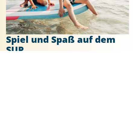
Spiel und Spaß auf dem
SUP
5. August 2026
14.00-16.00
Erlebe spannende Spiele auf dem SUP!
In unserer Aktivität für Kinder und Teens kombinieren wir
Spaß und Geschicklichkeit auf dem Stand-Up Paddleboard.
Bitte sei 10 Minuten vor Beginn vor Ort. Kinder müssen von
einem Elternteil begleitet werden.
Ort/Raum:
Treffpunkt am Fahrrad- und Wassersportverleih
Altersgrenze:
ab 7 Jahren