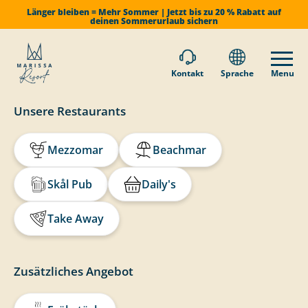
Länger bleiben = Mehr Sommer | Jetzt bis zu 20 % Rabatt auf
deinen Sommerurlaub sichern
Kontakt
Sprache
Menu
Unsere Restaurants
Mezzomar
Beachmar
Skål Pub
Daily's
Take Away
Zusätzliches Angebot