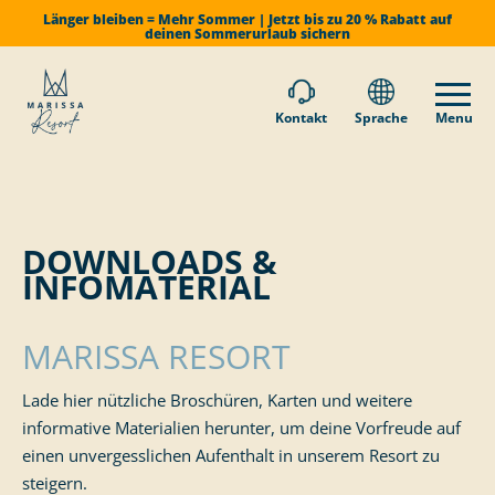
Länger bleiben = Mehr Sommer | Jetzt bis zu 20 % Rabatt auf
deinen Sommerurlaub sichern
Kontakt
Sprache
Menu
DOWNLOADS &
INFOMATERIAL
MARISSA RESORT
Lade hier nützliche Broschüren, Karten und weitere
informative Materialien herunter, um deine Vorfreude auf
einen unvergesslichen Aufenthalt in unserem Resort zu
steigern.