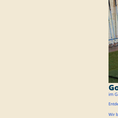
Go
im G
Entde
Wir 