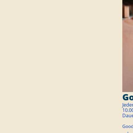
Go
Jede
10.0
Dau
Good 