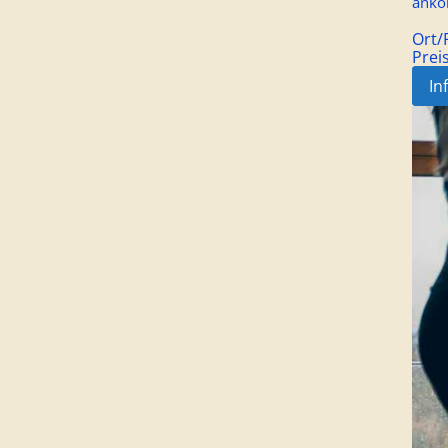
anko
Ort
Prei
In