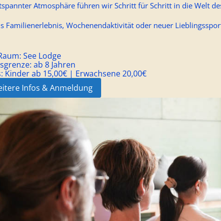
tspannter Atmosphäre führen wir Schritt für Schritt in die Welt de
s Familienerlebnis, Wochenendaktivität oder neuer Lieblingsspor
/Raum:
See Lodge
rsgrenze:
ab 8 Jahren
s:
Kinder ab 15,00€ | Erwachsene 20,00€
itere Infos & Anmeldung