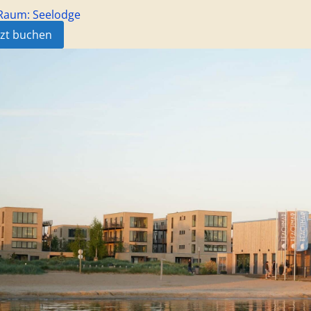
/Raum:
Seelodge
tzt buchen