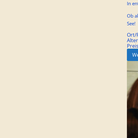
In en
Ob al
See!
Ort
Alte
Prei
We