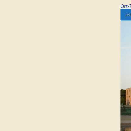
Ort
Je