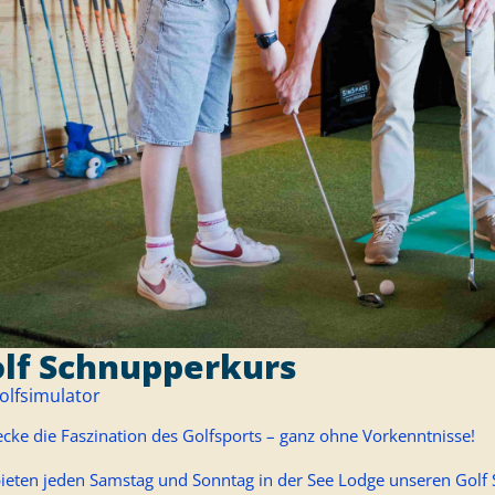
lf Schnupperkurs
olfsimulator
cke die Faszination des Golfsports – ganz ohne Vorkenntnisse!
bieten jeden Samstag und Sonntag in der See Lodge unseren Golf 