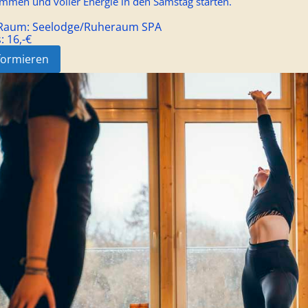
mmen und voller Energie in den Samstag starten.
/Raum:
Seelodge/Ruheraum SPA
s:
16,-€
formieren