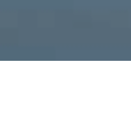
Willkommen im Marissa Resort, dem idealen Ziel für
deinen Angelurlaub! Genieße die Ruhe direkt am Wasser