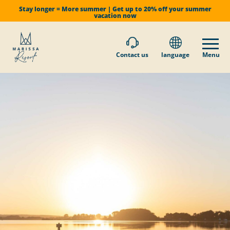
Stay longer = More summer | Get up to 20% off your summer
vacation now
Contact us
language
Menu