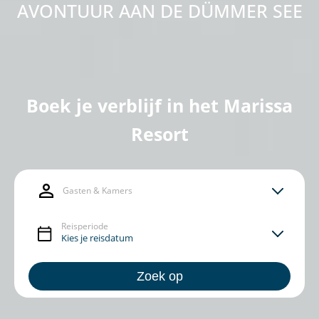
AVONTUUR AAN DE DÜMMER SEE
Boek je verblijf in het Marissa
Resort
Gasten & Kamers
Reisperiode
Zoek op