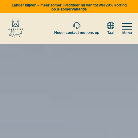
Langer blijven = meer zomer | Profiteer nu van tot wel 20% korting
op je zomervakantie
Neem contact met ons op
Taal
Menu