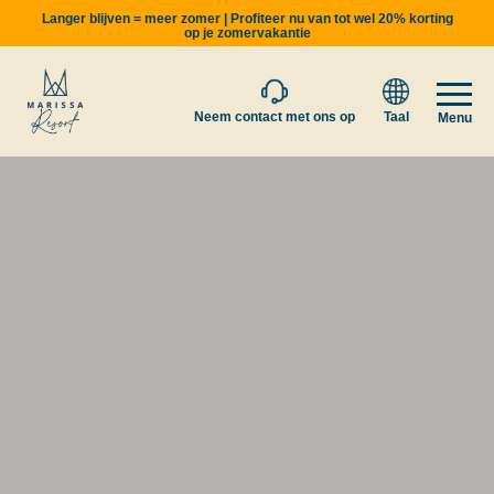
Langer blijven = meer zomer | Profiteer nu van tot wel 20% korting
op je zomervakantie
Neem contact met ons op
Taal
Menu