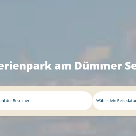
erienpark am Dümmer S
ahl der Besucher