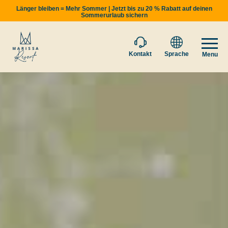
Länger bleiben = Mehr Sommer | Jetzt bis zu 20 % Rabatt auf deinen
Sommerurlaub sichern
Kontakt
Sprache
Menu