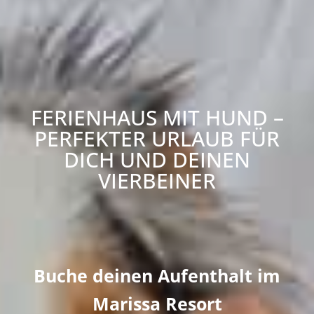
FERIENHAUS MIT HUND –
PERFEKTER URLAUB FÜR
DICH UND DEINEN
VIERBEINER
Buche deinen Aufenthalt im
Marissa Resort