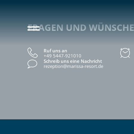
FRAGEN UND WÜNSCHE
Ruf uns an
+49 5447-921010
Schreib uns eine Nachricht
rezeption@marissa-resort.de