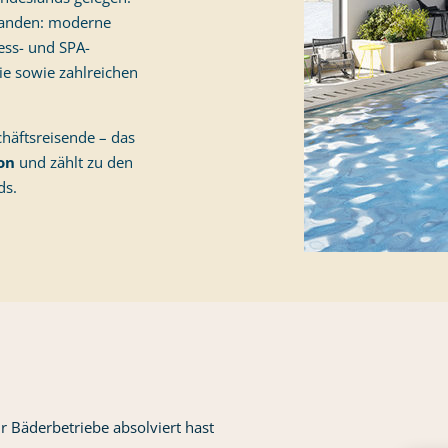
standen: moderne
ess- und SPA-
e sowie zahlreichen
häftsreisende – das
on
und zählt zu den
ds.
r Bäderbetriebe absolviert hast