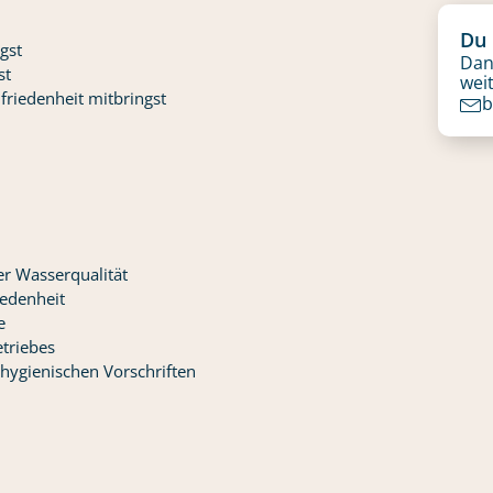
Du 
gst
Dan
st
weit
friedenheit mitbringst
b
r Wasserqualität
iedenheit
e
triebes
 hygienischen Vorschriften