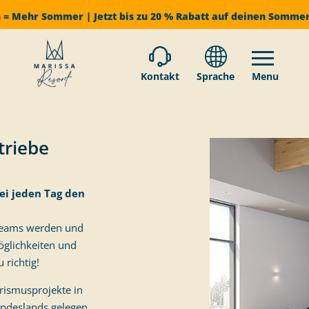
 = Mehr Sommer | Jetzt bis zu 20 % Rabatt auf deinen Somme
Kontakt
Sprache
Menu
triebe
ei jeden Tag den
 Teams werden und
öglichkeiten und
 richtig!
urismusprojekte in
undeslands gelegen.