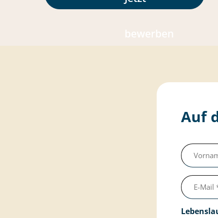
bewerben
Auf 
Vorname
(erforderlich)
E-
Mail
Lebensla