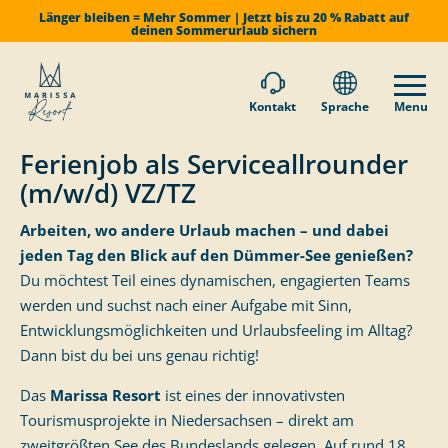
Länger bleiben = Mehr Sommer | Jetzt bis zu 20 % Rabatt auf
deinen Sommerurlaub sichern
Kontakt
Sprache
Menu
Ferienjob als Serviceallrounder
(m/w/d) VZ/TZ
Arbeiten, wo andere Urlaub machen – und dabei
jeden Tag den Blick auf den Dümmer-See genießen?
Du möchtest Teil eines dynamischen, engagierten Teams
werden und suchst nach einer Aufgabe mit Sinn,
Entwicklungsmöglichkeiten und Urlaubsfeeling im Alltag?
Dann bist du bei uns genau richtig!
Das
Marissa Resort
ist eines der innovativsten
Tourismusprojekte in Niedersachsen – direkt am
zweitgrößten See des Bundeslands gelegen. Auf rund 18