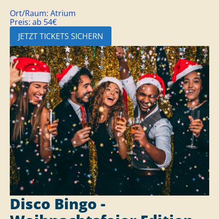
Ort/Raum:
Atrium
Preis:
ab 54€
JETZT TICKETS SICHERN
Disco Bingo -