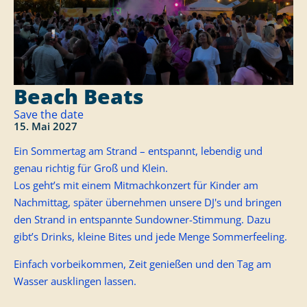
Beach Beats
Save the date
15. Mai 2027
Ein Sommertag am Strand – entspannt, lebendig und
genau richtig für Groß und Klein.
Los geht’s mit einem Mitmachkonzert für Kinder am
Nachmittag, später übernehmen unsere DJ's und bringen
den Strand in entspannte Sundowner-Stimmung. Dazu
gibt’s Drinks, kleine Bites und jede Menge Sommerfeeling.
Einfach vorbeikommen, Zeit genießen und den Tag am
Wasser ausklingen lassen.