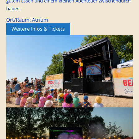
gutem Essen und einem kleinen Abenteuer zwischendurch
haben.
Ort/Raum:
Atrium
Weitere Infos & Tickets