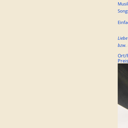
Musik
Songs
Einf
Liebe
bzw. 
Ort
Prei