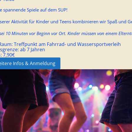
be spannende Spiele auf dem SUP!
serer Aktivität für Kinder und Teens kombinieren wir Spaß und G
 sei 10 Minuten vor Beginn vor Ort. Kinder müssen von einem Elternte
/Raum:
Treffpunkt am Fahrrad- und Wassersportverleih
rsgrenze:
ab 7 Jahren
s:
7,90€
itere Infos & Anmeldung