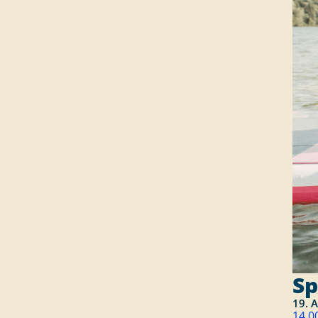
Sp
19. 
14.0