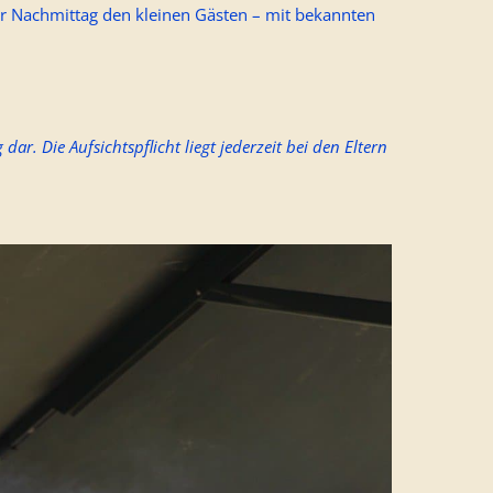
er Nachmittag den kleinen Gästen – mit bekannten
ar. Die Aufsichtspflicht liegt jederzeit bei den Eltern