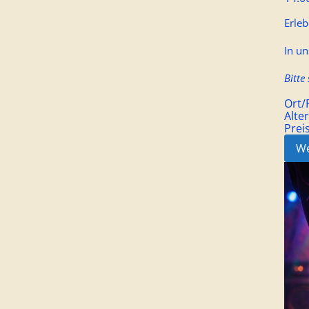
Erle
In un
Bitte
Ort
Alte
Prei
We