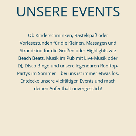
UNSERE EVENTS
August
Erwachsene
September
Oktober
November
Ob Kinderschminken, Bastelspaß oder
Dezember
Vorlesestunden für die Kleinen, Massagen und
Strandkino für die Großen oder Highlights wie
Beach Beats, Musik im Pub mit Live-Musik oder
DJ, Disco Bingo und unsere legendären Rooftop-
Partys im Sommer – bei uns ist immer etwas los.
Entdecke unsere vielfältigen Events und mach
deinen Aufenthalt unvergesslich!