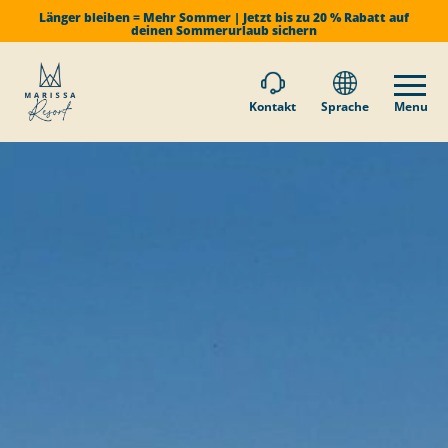
Länger bleiben = Mehr Sommer | Jetzt bis zu 20 % Rabatt auf
deinen Sommerurlaub sichern
Kontakt
Sprache
Menu